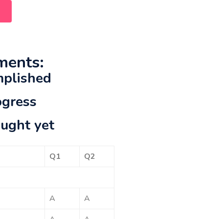
ments:
mplished
ogress
aught yet
Q1
Q2
A
A