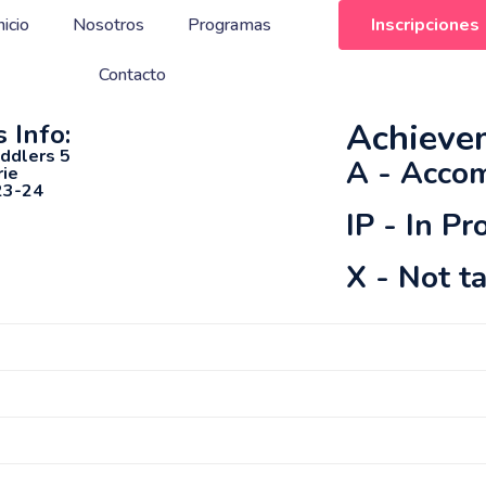
nicio
Nosotros
Programas
Inscripciones
Contacto
Achieve
 Info:
oddlers 5
A
- Acco
rie
23-24
IP
- In Pr
X
- Not t