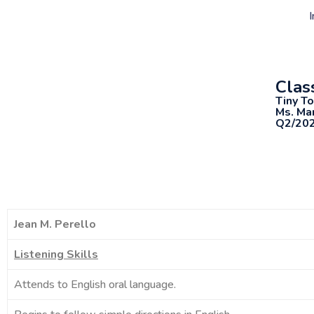
I
Class
Tiny T
Ms. Ma
Q2/20
Jean M. Perello
Listening Skills
Attends to English oral language.