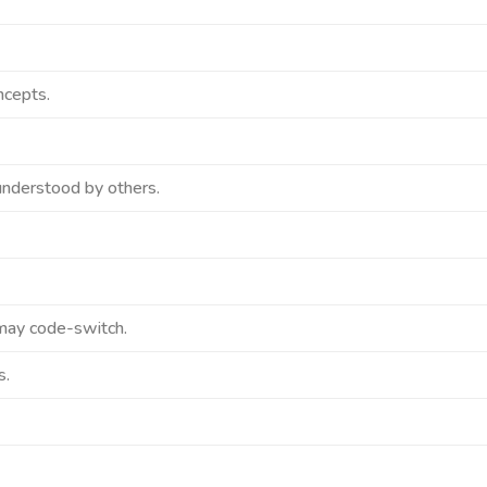
ncepts.
nderstood by others.
 may code-switch.
s.