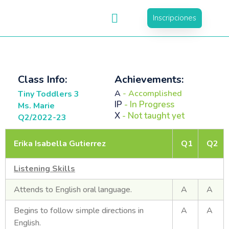
Inscripciones
Class Info:
Achievements:
A
- Accomplished
Tiny Toddlers 3
IP
- In Progress
Ms. Marie
X
- Not taught yet
Q2/2022-23
Erika Isabella Gutierrez
Q1
Q2
Listening Skills
Attends to English oral language.
A
A
Begins to follow simple directions in
A
A
English.