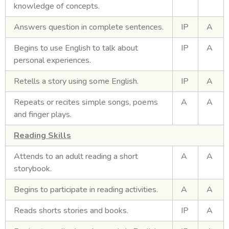
knowledge of concepts.
Answers question in complete sentences.
IP
A
Begins to use English to talk about
IP
A
personal experiences.
Retells a story using some English.
IP
A
Repeats or recites simple songs, poems
A
A
and finger plays.
Reading Skills
Attends to an adult reading a short
A
A
storybook.
Begins to participate in reading activities.
A
A
Reads shorts stories and books.
IP
A